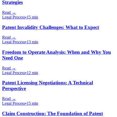
Strategies
Read
→
Legal Process
•
15 min
Patent Invalidity Challenges: What to Expect
Read
→
Legal Process
•
13 min
Freedom to Operate Analysis: When and Why You
Need One
Read
→
Legal Process
•
12 min
Patent Licensing Negotiations: A Technical
Perspective
Read
→
Legal Process
•
15 min
Claim Construction: The Foundation of Patent