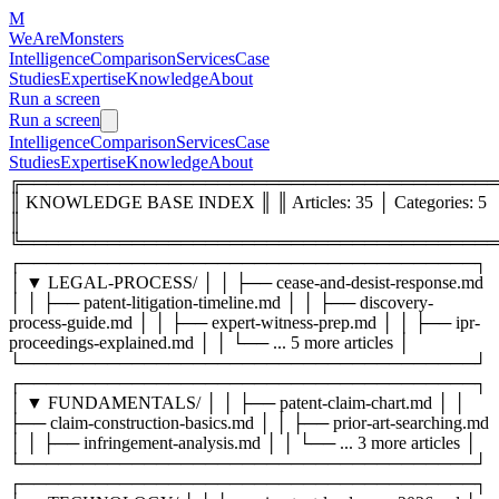
M
WeAreMonsters
Intelligence
Comparison
Services
Case
Studies
Expertise
Knowledge
About
Run a screen
Run a screen
Intelligence
Comparison
Services
Case
Studies
Expertise
Knowledge
About
╔═══════════════════════════════════════
║ KNOWLEDGE BASE INDEX ║ ║ Articles: 35 │ Categories: 5
║
╚═══════════════════════════════════════
┌─────────────────────────────────────┐
│ ▼ LEGAL-PROCESS/ │ │ ├── cease-and-desist-response.md
│ │ ├── patent-litigation-timeline.md │ │ ├── discovery-
process-guide.md │ │ ├── expert-witness-prep.md │ │ ├── ipr-
proceedings-explained.md │ │ └── ... 5 more articles │
└─────────────────────────────────────┘
┌─────────────────────────────────────┐
│ ▼ FUNDAMENTALS/ │ │ ├── patent-claim-chart.md │ │
├── claim-construction-basics.md │ │ ├── prior-art-searching.md
│ │ ├── infringement-analysis.md │ │ └── ... 3 more articles │
└─────────────────────────────────────┘
┌─────────────────────────────────────┐