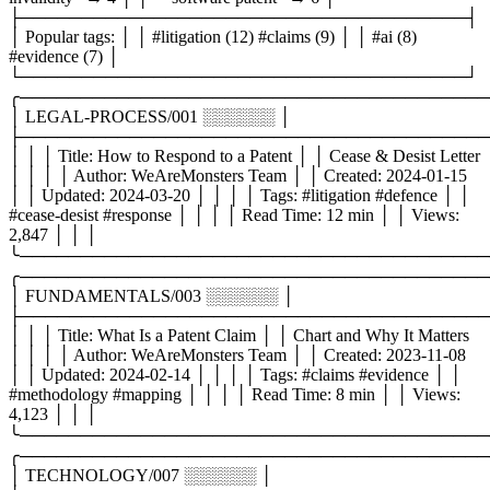
├─────────────────────────────────────┤
│ Popular tags: │ │ #litigation (12) #claims (9) │ │ #ai (8)
#evidence (7) │
└─────────────────────────────────────┘
╭───────────────────────────────────────
│ LEGAL-PROCESS/001 ░░░░░░ │
├───────────────────────────────────────
│ │ │ Title: How to Respond to a Patent │ │ Cease & Desist Letter
│ │ │ │ Author: WeAreMonsters Team │ │ Created: 2024-01-15
│ │ Updated: 2024-03-20 │ │ │ │ Tags: #litigation #defence │ │
#cease-desist #response │ │ │ │ Read Time: 12 min │ │ Views:
2,847 │ │ │
╰───────────────────────────────────────
╭───────────────────────────────────────
│ FUNDAMENTALS/003 ░░░░░░ │
├───────────────────────────────────────
│ │ │ Title: What Is a Patent Claim │ │ Chart and Why It Matters
│ │ │ │ Author: WeAreMonsters Team │ │ Created: 2023-11-08
│ │ Updated: 2024-02-14 │ │ │ │ Tags: #claims #evidence │ │
#methodology #mapping │ │ │ │ Read Time: 8 min │ │ Views:
4,123 │ │ │
╰───────────────────────────────────────
╭───────────────────────────────────────
│ TECHNOLOGY/007 ░░░░░░ │