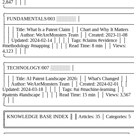
2,847 │ │ │
╰───────────────────────────────────────
╭───────────────────────────────────────
│ FUNDAMENTALS/003 ░░░░░░ │
├───────────────────────────────────────
│ │ │ Title: What Is a Patent Claim │ │ Chart and Why It Matters
│ │ │ │ Author: WeAreMonsters Team │ │ Created: 2023-11-08
│ │ Updated: 2024-02-14 │ │ │ │ Tags: #claims #evidence │ │
#methodology #mapping │ │ │ │ Read Time: 8 min │ │ Views:
4,123 │ │ │
╰───────────────────────────────────────
╭───────────────────────────────────────
│ TECHNOLOGY/007 ░░░░░░ │
├───────────────────────────────────────
│ │ │ Title: AI Patent Landscape 2026: │ │ What's Changed │ │
│ │ Author: WeAreMonsters Team │ │ Created: 2024-02-01 │ │
Updated: 2024-03-18 │ │ │ │ Tags: #ai #machine-learning │ │
#patents #landscape │ │ │ │ Read Time: 15 min │ │ Views: 3,567
│ │ │
╰───────────────────────────────────────
╔═══════════════════════════════════════
║ KNOWLEDGE BASE INDEX ║ ║ Articles: 35 │ Categories: 5
║
╚═══════════════════════════════════════
┌─────────────────────────────────────┐