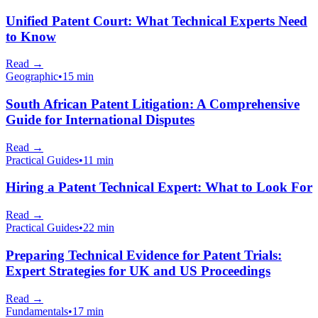
Unified Patent Court: What Technical Experts Need
to Know
Read
→
Geographic
•
15 min
South African Patent Litigation: A Comprehensive
Guide for International Disputes
Read
→
Practical Guides
•
11 min
Hiring a Patent Technical Expert: What to Look For
Read
→
Practical Guides
•
22 min
Preparing Technical Evidence for Patent Trials:
Expert Strategies for UK and US Proceedings
Read
→
Fundamentals
•
17 min