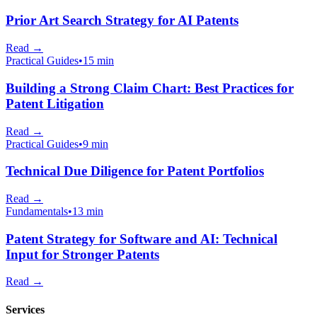
Prior Art Search Strategy for AI Patents
Read
→
Practical Guides
•
15 min
Building a Strong Claim Chart: Best Practices for
Patent Litigation
Read
→
Practical Guides
•
9 min
Technical Due Diligence for Patent Portfolios
Read
→
Fundamentals
•
13 min
Patent Strategy for Software and AI: Technical
Input for Stronger Patents
Read
→
Services