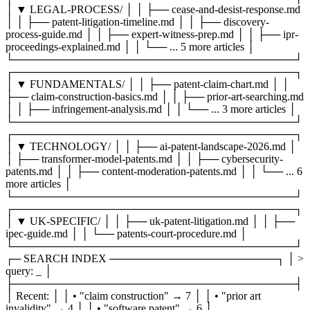
│ ▼ LEGAL-PROCESS/ │ │ ├── cease-and-desist-response.md
│ │ ├── patent-litigation-timeline.md │ │ ├── discovery-
process-guide.md │ │ ├── expert-witness-prep.md │ │ ├── ipr-
proceedings-explained.md │ │ └── ... 5 more articles │
└─────────────────────────────────────┘
┌─────────────────────────────────────┐
│ ▼ FUNDAMENTALS/ │ │ ├── patent-claim-chart.md │ │
├── claim-construction-basics.md │ │ ├── prior-art-searching.md
│ │ ├── infringement-analysis.md │ │ └── ... 3 more articles │
└─────────────────────────────────────┘
┌─────────────────────────────────────┐
│ ▼ TECHNOLOGY/ │ │ ├── ai-patent-landscape-2026.md │
│ ├── transformer-model-patents.md │ │ ├── cybersecurity-
patents.md │ │ ├── content-moderation-patents.md │ │ └── ... 6
more articles │
└─────────────────────────────────────┘
┌─────────────────────────────────────┐
│ ▼ UK-SPECIFIC/ │ │ ├── uk-patent-litigation.md │ │ ├──
ipec-guide.md │ │ └── patents-court-procedure.md │
└─────────────────────────────────────┘
┌─ SEARCH INDEX ──────────────────────┐ │ >
query: _ │
├─────────────────────────────────────┤
│ Recent: │ │ • "claim construction" → 7 │ │ • "prior art
invalidity" → 4 │ │ • "software patent" → 6 │