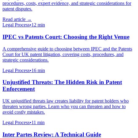
procedures, costs, expert evidence, and strategic considerations for
patent disputes.
Read article
→
Legal Process
•
12 min
IPEC vs Patents Court: Choosing the Right Venue
A comprehensive guide to choosing between IPEC and the Patents
Court for UK patent litigation, covering costs, procedures, and
strategic considerations.
Legal Process
•
16 min
Unjustified Threats: The Hidden Risk in Patent
Enforcement
UK unjustified threats law creates liability for patent holders who
threaten wrong parties. Learn who you can threaten and how to
avoid costly mistakes.
Legal Process
•
11 min
Inter Partes Review: A Technical Guide