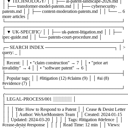
│ ▼ TECHNOLOGY/ │ │ ├── ai-patent-landscape-2026.md │
│ ├── transformer-model-patents.md │ │ ├── cybersecurity-
patents.md │ │ ├── content-moderation-patents.md │ │ └── ... 6
more articles │
└─────────────────────────────────────┘
┌─────────────────────────────────────┐
│ ▼ UK-SPECIFIC/ │ │ ├── uk-patent-litigation.md │ │ ├──
ipec-guide.md │ │ └── patents-court-procedure.md │
└─────────────────────────────────────┘
┌─ SEARCH INDEX ──────────────────────┐ │ >
query: _ │
├─────────────────────────────────────┤
│ Recent: │ │ • "claim construction" → 7 │ │ • "prior art
invalidity" → 4 │ │ • "software patent" → 6 │
├─────────────────────────────────────┤
│ Popular tags: │ │ #litigation (12) #claims (9) │ │ #ai (8)
#evidence (7) │
└─────────────────────────────────────┘
╭───────────────────────────────────────
│ LEGAL-PROCESS/001 ░░░░░░ │
├───────────────────────────────────────
│ │ │ Title: How to Respond to a Patent │ │ Cease & Desist Letter
│ │ │ │ Author: WeAreMonsters Team │ │ Created: 2024-01-15
│ │ Updated: 2024-03-20 │ │ │ │ Tags: #litigation #defence │ │
#cease-desist #response │ │ │ │ Read Time: 12 min │ │ Views: